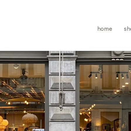
home
sh