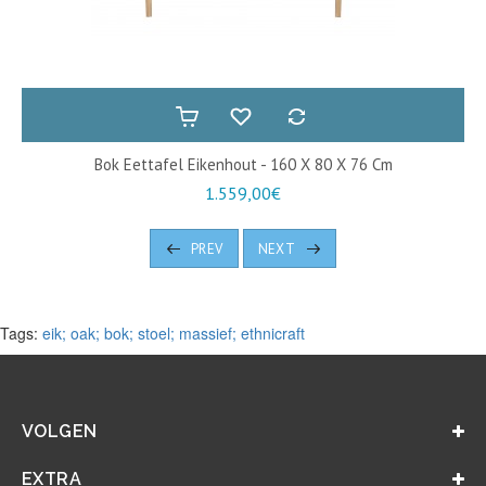
Bok Eettafel Eikenhout - 160 X 80 X 76 Cm
1.559,00€
PREV
NEXT
Tags:
eik; oak; bok; stoel; massief; ethnicraft
VOLGEN
EXTRA